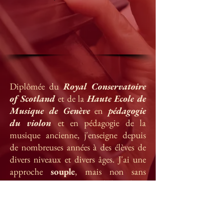
Diplômée du
Royal Conservatoire
of Scotland
et
de la
Haute Ecole de
Musique de Genève
en
pédagogie
du violon
et en pédagogie de la
musique ancienne, j'enseigne depuis
de nombreuses années à des élèves de
divers niveaux et divers âges. J'ai une
approche
souple
, mais non sans
exigences
, permettant à l'élève de se
réaliser avec
plaisir
et
excellence
,
dans le cadre de ses capacités et ses