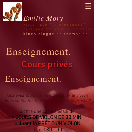
Emilie Mory
violoniste /
professeure/
musique
baroque & moderne
kinésiologue en formation
Enseignement.
Cours privés
Enseignement.
Vous avez toujours rêvé d'essayer le violon?
Vous souhaitez faire un cadeau à un proche?
J'offre une carte d'essai de
4 COURS DE VIOLON DE
30 MIN
,
incluant le PRÊT D'UN VIOLON
.
prix: 180.-chf