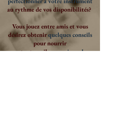
perfectionner à votre instrument
au rythme de vos disponibilités?
Vous jouez entre amis et vous
désirez obtenir
quelques
conseils
pour
nourrir
votre travail
en musique de
chambre
?
Quel que soit votre instrument,
je me ferai un plaisir de vous assister
dans ce merveilleux passe-temps
qu'est la musique! J'ai souvent
l'occasion de travailler avec des
adultes amateurs, et toujours nous
repartons enrichis de ces sessions de
partage.