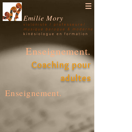
Emilie Mory
violoniste /
professeure/
musique
baroque & moderne
kinésiologue en formation
Enseignement.
Coaching pour
adultes
Enseignement.