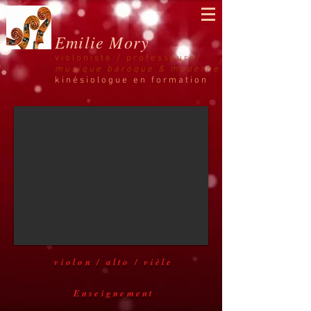
Emilie Mory
violoniste /
professeure/
musique
baroque & moderne
kinésiologue en formation
violon / alto / vièle
Enseignement